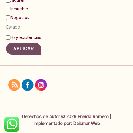
Alquiler
a
Inmueble
t
e
Negocios
g
Estado
o
r
E
Hay existencias
í
s
a
t
APLICAR
a
d
o
Derechos de Autor © 2026 Eneida Romero |
Implementado por:
Daismar Web