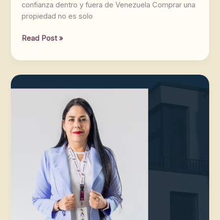
confianza dentro y fuera de Venezuela Comprar una
propiedad no es solo
Read Post »
Yorleidis
Sebrihantt