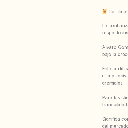
Certifica
La confianz
respaldo ins
Álvaro Góme
bajo la cre
Esta certifi
compromiso 
gremiales.
Para los cl
tranquilidad.
Significa c
del mercado