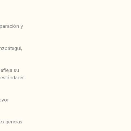
paración y
nzoátegui,
efleja su
 estándares
mayor
exigencias