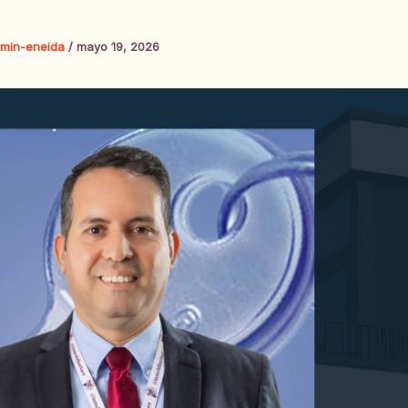
min-eneida
/
mayo 19, 2026