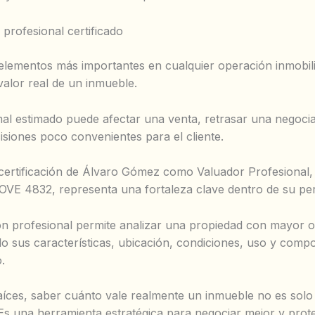
profesional certificado
elementos más importantes en cualquier operación inmobili
valor real de un inmueble.
al estimado puede afectar una venta, retrasar una negoci
isiones poco convenientes para el cliente.
 certificación de Álvaro Gómez como Valuador Profesional,
E 4832, representa una fortaleza clave dentro de su perf
ón profesional permite analizar una propiedad con mayor ob
o sus características, ubicación, condiciones, uso y comp
.
aíces, saber cuánto vale realmente un inmueble no es solo
 Es una herramienta estratégica para negociar mejor y prote