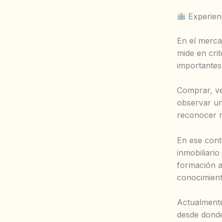
Experienc
En el merca
mide en crit
importantes
Comprar, ve
observar un
reconocer r
En ese cont
inmobiliari
formación ad
conocimient
Actualmente
desde donde 