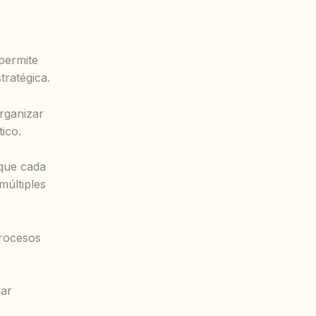
permite
tratégica.
rganizar
ico.
rque cada
múltiples
procesos
nar