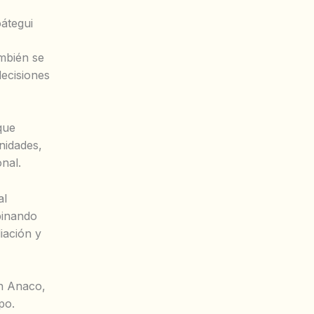
oátegui
ambién se
decisiones
que
nidades,
nal.
al
binando
iación y
n Anaco,
po.