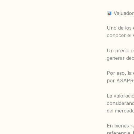
Valuador 
Uno de los 
conocer el 
Un precio m
generar dec
Por eso, la
por ASAPROV
La valoraci
considerand
del mercado
En bienes r
referencia.