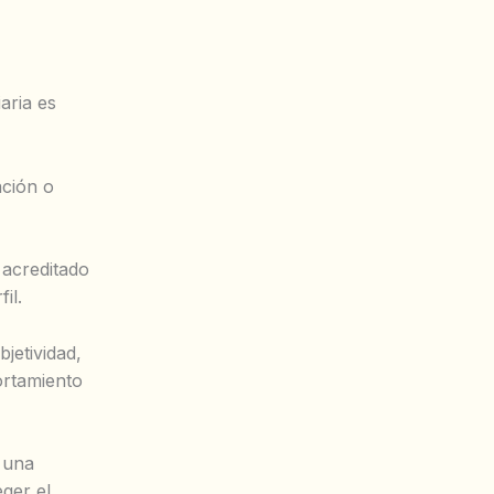
aria es
ación o
 acreditado
il.
jetividad,
ortamiento
 una
ger el