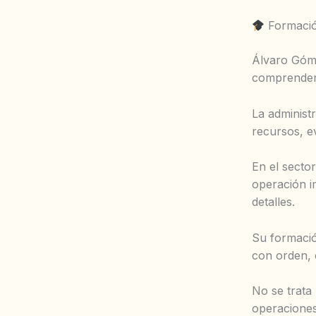
Formación
Álvaro Góme
comprender 
La administ
recursos, e
En el sector
operación im
detalles.
Su formació
con orden, c
No se trata
operaciones