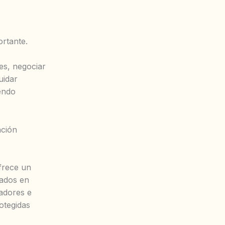
ortante.
es, negociar
uidar
iendo
ación
ofrece un
tados en
radores e
otegidas