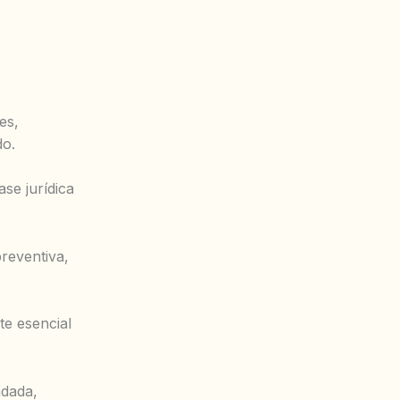
es,
do.
se jurídica
reventiva,
te esencial
ndada,