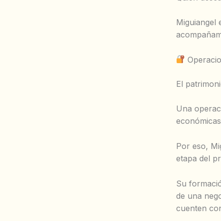
Miguiangel 
acompañamie
Operacion
El patrimon
Una operaci
económicas 
Por eso, Mi
etapa del p
Su formación
de una nego
cuenten con