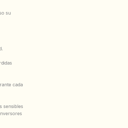
eso su
d.
rdidas
urante cada
s sensibles
inversores