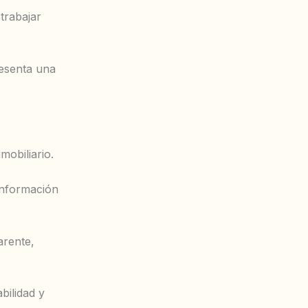
 trabajar
esenta una
mobiliario.
información
arente,
bilidad y