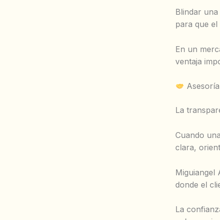
Blindar una 
para que el 
En un merca
ventaja imp
Asesoría 
La transpar
Cuando una 
clara, orie
Miguiangel 
donde el cl
La confianz