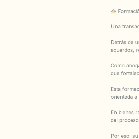
Formación
Una transac
Detrás de u
acuerdos, r
Como abogad
que fortale
Esta formac
orientada a 
En bienes r
del proceso
Por eso, su