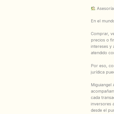
Asesoría 
En el mundo
Comprar, ve
precios o f
intereses y
atendido co
Por eso, co
jurídica pue
Miguiangel A
acompañamie
cada transa
inversores 
desde el pun