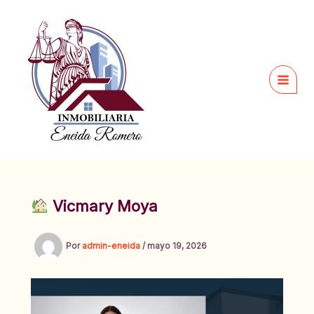
Ir
al
contenido
Vicmary Moya
Por
admin-eneida
/
mayo 19, 2026