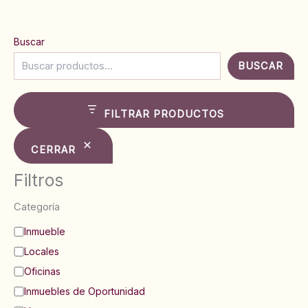
Buscar
BUSCAR
FILTRAR PRODUCTOS
CERRAR
Filtros
Categoría
C
Inmueble
a
Locales
t
e
Oficinas
g
Inmuebles de Oportunidad
o