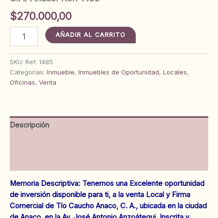
$
270.000,00
Local
AÑADIR AL CARRITO
Comercial
y
Firma
SKU:
Ref: 1485
Comercial
Categorías:
Inmueble
,
Inmuebles de Oportunidad
,
Locales
,
Tío
Oficinas
,
Venta
Caucho
C.A.
Anaco.
Ref:
Descripción
1485
cantidad
Información adicional
Valoraciones (0)
Memoria Descriptiva: Tenemos una Excelente oportunidad
de inversión disponible para ti, a la venta Local y Firma
Comercial de Tío Caucho Anaco, C. A., ubicada en la ciudad
de Anaco, en la Av. José Antonio Anzoátegui. Inscrita y