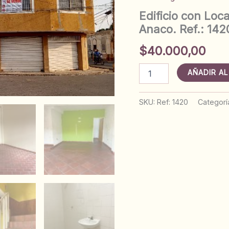
Edificio con Loc
Anaco. Ref.: 142
$
40.000,00
Edificio
AÑADIR AL
con
Locales
y
SKU:
Ref: 1420
Categorí
Apartamentos.
Calle
Colon.
Anaco.
Ref.:
1420
cantidad