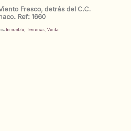
Viento Fresco, detrás del C.C.
naco. Ref: 1660
as:
Inmueble
,
Terrenos
,
Venta