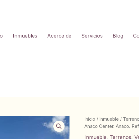
io
Inmuebles
Acerca de
Servicios
Blog
Co
Inicio
/
Inmueble
/
Terren
Anaco Center. Anaco. Ref
Inmueble
,
Terrenos
,
V