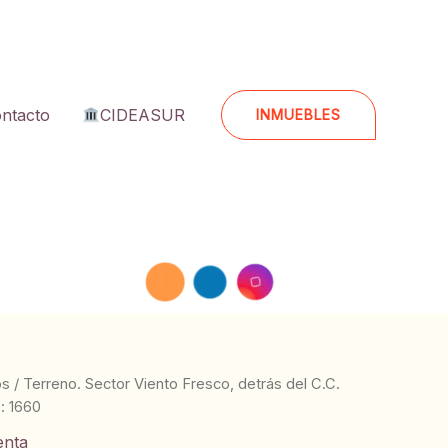
ntacto
CIDEASUR
INMUEBLES
os
/ Terreno. Sector Viento Fresco, detrás del C.C.
: 1660
enta