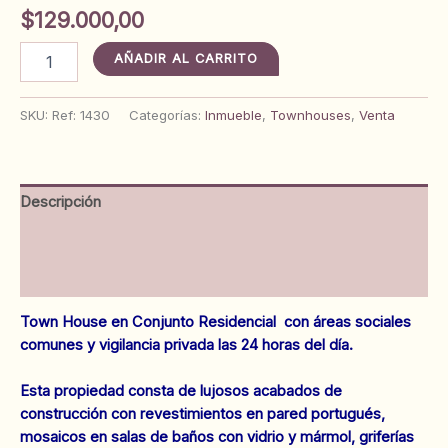
$
129.000,00
Town
AÑADIR AL CARRITO
House
en
Conjunto
SKU:
Ref: 1430
Categorías:
Inmueble
,
Townhouses
,
Venta
Residencial
El
Oasis.
Anaco.
Descripción
Ref.:
1430
Información adicional
cantidad
Valoraciones (0)
Town House en Conjunto Residencial con áreas sociales
comunes y vigilancia privada las 24 horas del día.
Esta propiedad consta de lujosos acabados de
construcción con revestimientos en pared portugués,
mosaicos en salas de baños con vidrio y mármol, griferías