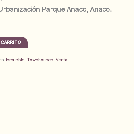
rbanización Parque Anaco, Anaco.
 CARRITO
as:
Inmueble
,
Townhouses
,
Venta