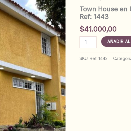
Town House en U
Ref: 1443
$
41.000,00
Town
AÑADIR AL
House
en
Urbanización
SKU:
Ref: 1443
Categorí
Parque
Anaco,
Anaco.
Ref:
1443
cantidad