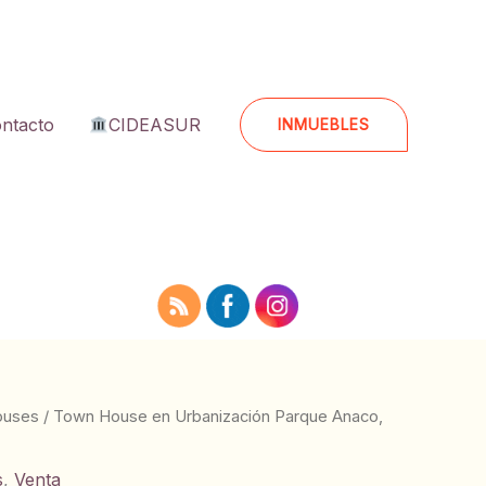
ntacto
CIDEASUR
INMUEBLES
ouses
/ Town House en Urbanización Parque Anaco,
s
,
Venta