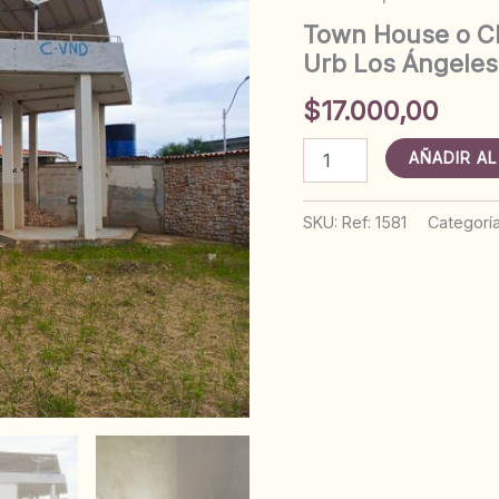
Town House o Cl
Urb Los Ángeles 
$
17.000,00
Town
AÑADIR AL
House
o
Club
SKU:
Ref: 1581
Categorí
para
Negocio
con
Piscina
en
Urb
Los
Ángeles
Vía
HP.
Anaco.
Ref: