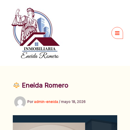
Ir
al
contenido
Eneida Romero
Por
admin-eneida
/
mayo 18, 2026