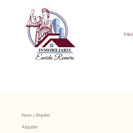
Ir
al
contenido
Inic
Inicio
/ Alquiler
Alquiler