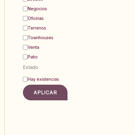
Negocios
Oficinas
Terrenos
Townhouses
Venta
Patio
Estado
E
Hay existencias
s
t
APLICAR
a
d
o