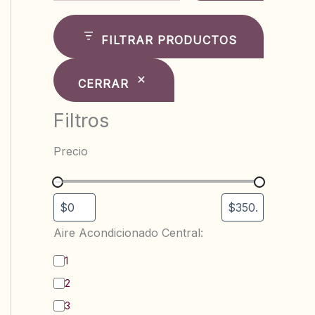
FILTRAR PRODUCTOS
CERRAR
Filtros
Precio
Aire Acondicionado Central:
B
1
a
2
ñ
o
3
s