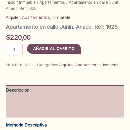
Inicio
/
Inmueble
/
Apartamentos
/ Apartamento en calle Junin.
Anaco. Ref: 1628
Alquiler
,
Apartamentos
,
Inmueble
Apartamento en calle Junin. Anaco. Ref: 1628
$
220,00
Apartamento
AÑADIR AL CARRITO
en
calle
Junin.
SKU:
Ref: 1628
Categorías:
Alquiler
,
Apartamentos
,
Inmueble
Anaco.
Ref:
1628
cantidad
Descripción
Información adicional
Valoraciones (0)
Memoria Descriptiva