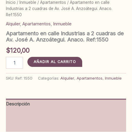
Inicio
/
Inmueble
/
Apartamentos
/ Apartamento en calle
Industrias a 2 cuadras de Av. José A. Anzoátegui. Anaco.
Ref:1550
Alquiler
,
Apartamentos
,
Inmueble
Apartamento en calle Industrias a 2 cuadras de
Av. José A. Anzoátegui. Anaco. Ref:1550
$
120,00
Apartamento
AÑADIR AL CARRITO
en
calle
Industrias
SKU:
Ref: 1550
Categorías:
Alquiler
,
Apartamentos
,
Inmueble
a
2
cuadras
de
Descripción
Av.
José
Información adicional
A.
Anzoátegui.
Valoraciones (0)
Anaco.