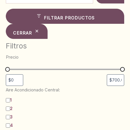
FILTRAR PRODUCTOS
CERRAR
Filtros
Precio
Aire Acondicionado Central:
B
1
a
2
ñ
o
3
s
4
: