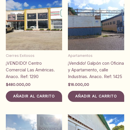
Cierres Exitosos
Apartamentos
¡VENDIDO! Centro
¡Vendido! Galpón con Oficina
Comercial Las Américas.
y Apartamento, calle
Anaco. Ref: 1290
Industrias. Anaco. Ref: 1425
$
480.000,00
$
16.000,00
AÑADIR AL CARRITO
AÑADIR AL CARRITO