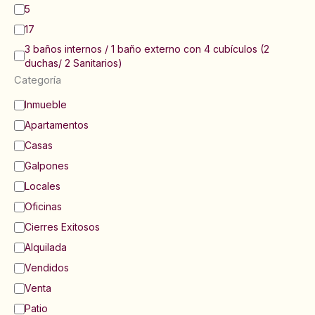
5
17
3 baños internos / 1 baño externo con 4 cubículos (2
duchas/ 2 Sanitarios)
Categoría
C
Inmueble
a
Apartamentos
t
e
Casas
g
Galpones
o
Locales
r
í
Oficinas
a
Cierres Exitosos
Alquilada
Vendidos
Venta
Patio