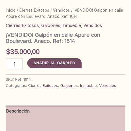
Inicio
/
Cierres Exitosos
/
Vendidos
/ ¡VENDIDO! Galpón en calle
Apure con Boulevard. Anaco. Ref: 1614
Cierres Exitosos
,
Galpones
,
Inmueble
,
Vendidos
¡VENDIDO! Galpón en calle Apure con
Boulevard. Anaco. Ref: 1614
$
35.000,00
¡VENDIDO!
AÑADIR AL CARRITO
Galpón
en
calle
SKU:
Ref: 1614
Apure
Categorías:
Cierres Exitosos
,
Galpones
,
Inmueble
,
Vendidos
con
Boulevard.
Anaco.
Ref:
Descripción
1614
cantidad
Información adicional