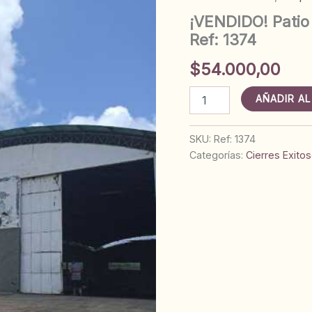
¡VENDIDO! Patio
Ref: 1374
$
54.000,00
¡VENDIDO!
AÑADIR AL
Patio
con
Galpón.
SKU:
Ref: 1374
Av.
Categorías:
Cierres Exito
Miranda.
Anaco.
Ref:
1374
cantidad