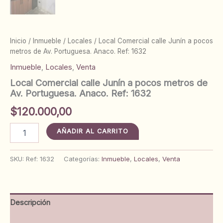
Inicio
/
Inmueble
/
Locales
/ Local Comercial calle Junín a pocos
metros de Av. Portuguesa. Anaco. Ref: 1632
Inmueble
,
Locales
,
Venta
Local Comercial calle Junín a pocos metros de
Av. Portuguesa. Anaco. Ref: 1632
$
120.000,00
Local
AÑADIR AL CARRITO
Comercial
calle
Junín
SKU:
Ref: 1632
Categorías:
Inmueble
,
Locales
,
Venta
a
pocos
metros
de
Descripción
Av.
Portuguesa.
Información adicional