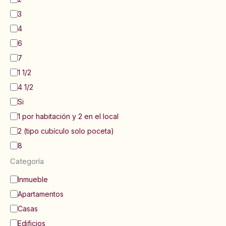
ñ
o
3
s
4
:
6
7
1 1/2
4 1/2
Si
1 por habitación y 2 en el local
2 (tipo cubículo solo poceta)
8
Categoría
C
Inmueble
a
Apartamentos
t
e
Casas
g
Edificios