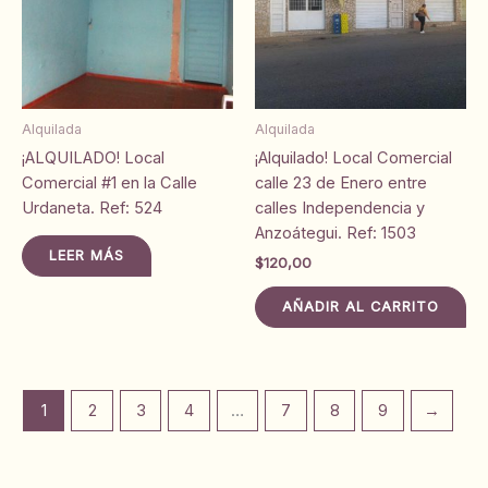
Alquilada
Alquilada
¡ALQUILADO! Local
¡Alquilado! Local Comercial
Comercial #1 en la Calle
calle 23 de Enero entre
Urdaneta. Ref: 524
calles Independencia y
Anzoátegui. Ref: 1503
LEER MÁS
$
120,00
AÑADIR AL CARRITO
1
2
3
4
…
7
8
9
→