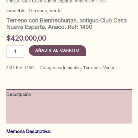
antiguo Club Casa Nueva Esparta. Anaco. Ref: 1490
Inmueble
,
Terrenos
,
Venta
Terreno con Bienhechurías, antiguo Club Casa
Nueva Esparta. Anaco. Ref: 1490
$
420.000,00
Terreno
AÑADIR AL CARRITO
con
Bienhechurías,
antiguo
SKU:
Ref: 1490
Categorías:
Inmueble
,
Terrenos
,
Venta
Club
Casa
Nueva
Esparta.
Descripción
Anaco.
Ref:
Información adicional
1490
cantidad
Valoraciones (0)
Memoria Descriptiva: