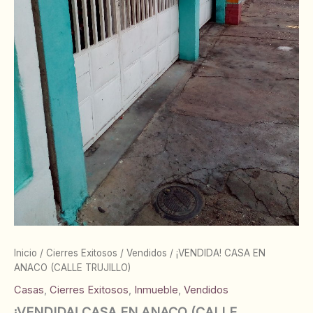
Inicio
/
Cierres Exitosos
/
Vendidos
/ ¡VENDIDA! CASA EN
ANACO (CALLE TRUJILLO)
Casas
,
Cierres Exitosos
,
Inmueble
,
Vendidos
¡VENDIDA! CASA EN ANACO (CALLE