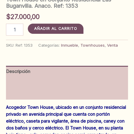
Buganvilla. Anaco. Ref: 1353
$
27.000,00
Town
AÑADIR AL CARRITO
House
en
Conjunto
SKU:
Ref: 1353
Categorías:
Inmueble
,
Townhouses
,
Venta
Residencial
Las
Buganvilla.
Anaco.
Descripción
Ref:
1353
Información adicional
cantidad
Valoraciones (0)
Acogedor Town House, ubicado en un conjunto residencial
privado en avenida principal que cuenta con portón
eléctrico, caseta para vigilante, área de piscina, caney con
dos baños y cerco eléctrico. El Town House, en su planta