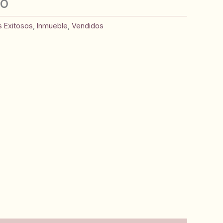
CO
s Exitosos
,
Inmueble
,
Vendidos