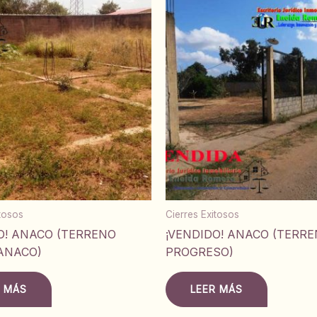
itosos
Cierres Exitosos
O! ANACO (TERRENO
¡VENDIDO! ANACO (TERRE
ANACO)
PROGRESO)
R MÁS
LEER MÁS