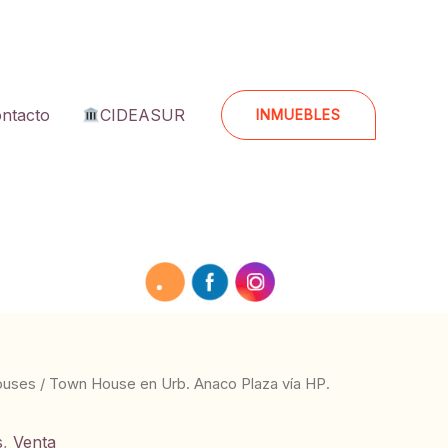
ntacto
CIDEASUR
INMUEBLES
ouses
/ Town House en Urb. Anaco Plaza vía HP.
s
,
Venta