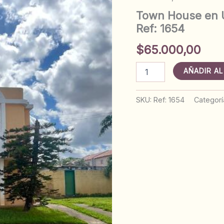
Town House en U
Ref: 1654
$
65.000,00
Town
AÑADIR AL
House
en
Urb.
SKU:
Ref: 1654
Categorí
Anaco
Plaza
vía
HP.
Anaco.
Ref:
1654
cantidad