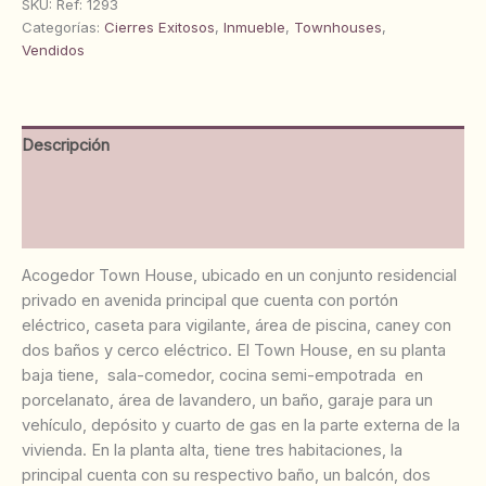
en
SKU:
Ref: 1293
Conjunto
Categorías:
Cierres Exitosos
,
Inmueble
,
Townhouses
,
Residencial
Vendidos
Las
Buganvilla.
Anaco.
Ref:
Descripción
1293
cantidad
Información adicional
Valoraciones (0)
Acogedor Town House, ubicado en un conjunto residencial
privado en avenida principal que cuenta con portón
eléctrico, caseta para vigilante, área de piscina, caney con
dos baños y cerco eléctrico. El Town House, en su planta
baja tiene, sala-comedor, cocina semi-empotrada en
porcelanato, área de lavandero, un baño, garaje para un
vehículo, depósito y cuarto de gas en la parte externa de la
vivienda. En la planta alta, tiene tres habitaciones, la
principal cuenta con su respectivo baño, un balcón, dos