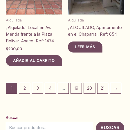
Alquilada
Alquilada
¡ Alquilado! Local en Av.
¡ ALQUILADO¡ Apartamento
Mérida frente a la Plaza
en el Chaparral. Ref: 654
Bolívar. Anaco. Ref: 1474
LEER MÁS
$
200,00
AÑADIR AL CARRITO
1
2
3
4
…
19
20
21
→
Buscar
BUSCAR