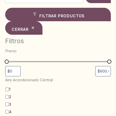
FILTRAR PRODUCTOS
CERRAR
Filtros
Precio
Aire Acondicionado Central:
B
1
a
2
ñ
o
3
s
4
: