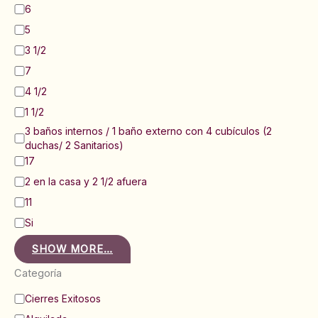
6
5
3 1/2
7
4 1/2
1 1/2
3 baños internos / 1 baño externo con 4 cubículos (2
duchas/ 2 Sanitarios)
17
2 en la casa y 2 1/2 afuera
11
Si
SHOW MORE…
Categoría
C
Cierres Exitosos
a