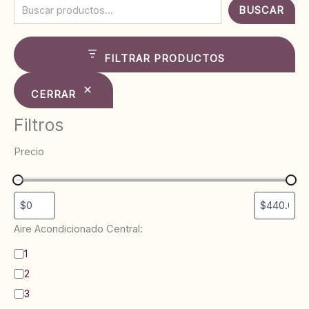
BUSCAR
FILTRAR PRODUCTOS
CERRAR
Filtros
Precio
Aire Acondicionado Central:
B
1
a
2
ñ
o
3
s