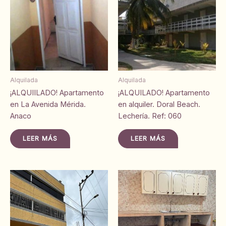
Alquilada
Alquilada
¡ALQUIILADO! Apartamento
¡ALQUILADO! Apartamento
en La Avenida Mérida.
en alquiler. Doral Beach.
Anaco
Lechería. Ref: 060
LEER MÁS
LEER MÁS