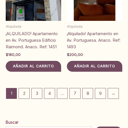
Alquilada
Alquilada
¡ALQUILADO! Apartamento
¡Alquilado! Apartamento en
en Av. Portuguesa Edificio
Av. Portuguesa. Anaco. Ref:
Raimond. Anaco. Ref: 1451
1493
$
180,00
$
200,00
AÑADIR AL CARRITO
AÑADIR AL CARRITO
1
2
3
4
…
7
8
9
→
Buscar