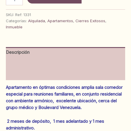
Apartamento
en
Residencias
SKU:
Ref: 1331
Doña
Categorías:
Alquilada
,
Apartamentos
,
Cierres Exitosos
,
Carmen.
Inmueble
Calle
Las
Industrias.
Anaco.
Descripción
Ref:
1331
Información adicional
cantidad
Valoraciones (0)
Apartamento en óptimas condiciones amplia sala comedor
especial para reuniones familiares, en conjunto residencial
con ambiente armónico, excelente ubicación, cerca del
grupo médico y Boulevard Venezuela.
2 meses de depósito, 1 mes adelantado y 1 mes
administrativo.