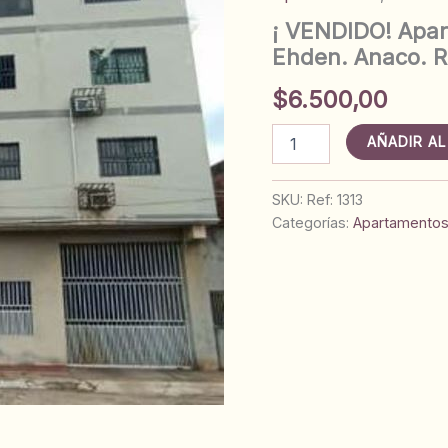
¡ VENDIDO! Apar
Ehden. Anaco. R
$
6.500,00
¡
AÑADIR AL
VENDIDO!
Apartamento
Nº
SKU:
Ref: 1313
2
Categorías:
Apartamento
en
Residencias
El
Ehden.
Anaco.
Ref:
1313
cantidad