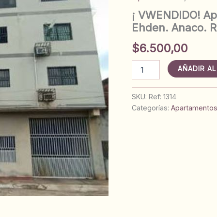
¡ VWENDIDO! Apa
Ehden. Anaco. R
$
6.500,00
¡
AÑADIR AL
VWENDIDO!
Apartamento
Nº
SKU:
Ref: 1314
8
Categorías:
Apartamento
en
Residencias
El
Ehden.
Anaco.
Ref:
1314
cantidad