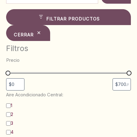
FILTRAR PRODUCTOS
CERRAR
Filtros
Precio
Aire Acondicionado Central:
B
1
a
2
ñ
o
3
s
4
: