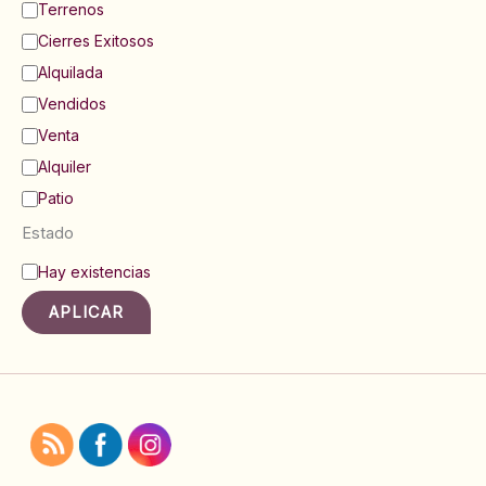
Terrenos
Cierres Exitosos
Alquilada
Vendidos
Venta
Alquiler
Patio
Estado
E
Hay existencias
s
t
APLICAR
a
d
o