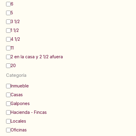
6
5
3 1/2
1 1/2
4 1/2
11
2 en la casa y 2 1/2 afuera
20
Categoría
C
Inmueble
a
Casas
t
e
Galpones
g
Hacienda - Fincas
o
Locales
r
í
Oficinas
a