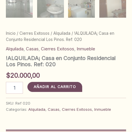
Inicio
/
Cierres Exitosos
/
Alquilada
/ !ALQUILADA¡ Casa en
Conjunto Residencial Los Pinos. Ref: 020
Alquilada
,
Casas
,
Cierres Exitosos
,
Inmueble
!ALQUILADA¡ Casa en Conjunto Residencial
Los Pinos. Ref: 020
$
20.000,00
!ALQUILADA¡
AÑADIR AL CARRITO
Casa
en
Conjunto
SKU:
Ref 020
Residencial
Categorías:
Alquilada
,
Casas
,
Cierres Exitosos
,
Inmueble
Los
Pinos.
Ref:
020