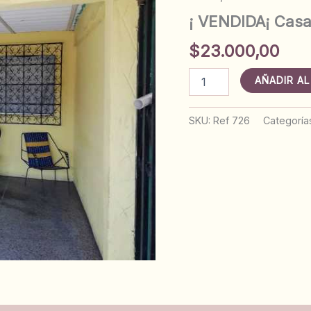
¡ VENDIDA¡ Casa
$
23.000,00
¡
AÑADIR AL
VENDIDA¡
Casa
en
SKU:
Ref 726
Categoría
Av.
Miranda.
Anaco
Ref:
726
cantidad