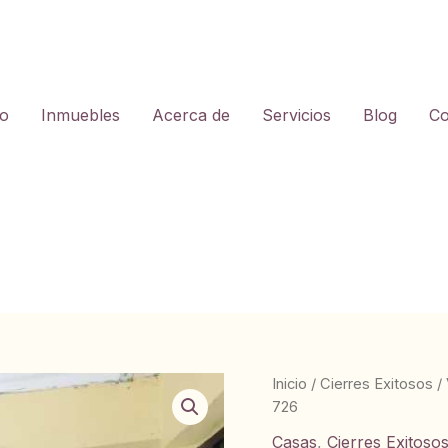
io
Inmuebles
Acerca de
Servicios
Blog
Co
Inicio
/
Cierres Exitosos
/
726
Casas
,
Cierres Exitoso