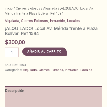
Inicio
/
Cierres Exitosos
/
Alquilada
/ ¡ALQUILADO! Local Av.
Mérida frente a Plaza Bolívar. Ref 1594
Alquilada
,
Cierres Exitosos
,
Inmueble
,
Locales
¡ALQUILADO! Local Av. Mérida frente a Plaza
Bolívar. Ref 1594
$
300,00
¡ALQUILADO!
AÑADIR AL CARRITO
Local
Av.
Mérida
SKU:
Ref: 1594
frente
Categorías:
Alquilada
,
Cierres Exitosos
,
Inmueble
,
Locales
a
Plaza
Bolívar.
Ref
Descripción
1594
cantidad
Información adicional