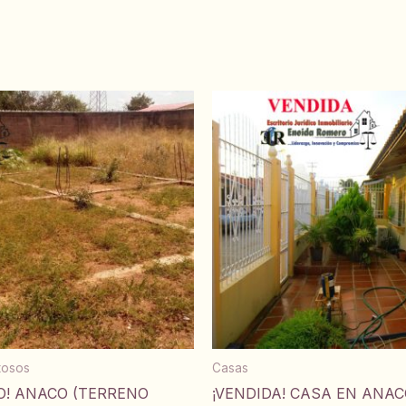
itosos
Casas
O! ANACO (TERRENO
¡VENDIDA! CASA EN ANA