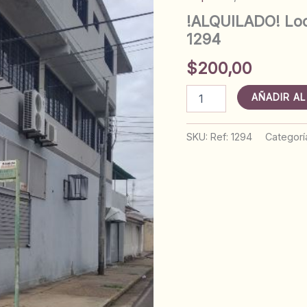
!ALQUILADO! Loc
1294
$
200,00
!ALQUILADO!
AÑADIR AL
Local
en
Avenida
SKU:
Ref: 1294
Categorí
Mérida.
Anaco.
Ref:
1294
cantidad