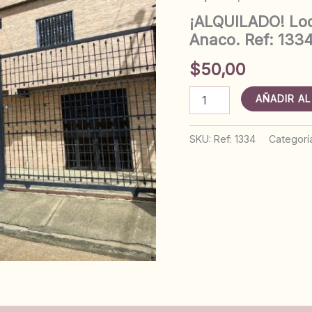
¡ALQUILADO! Loca
Anaco. Ref: 133
$
50,00
¡ALQUILADO!
AÑADIR AL
Local
en
calle
SKU:
Ref: 1334
Categorí
Orinoco
con
Av.
Mérida.
Anaco.
Ref:
1334
cantidad