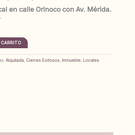
l en calle Orinoco con Av. Mérida.
4
 CARRITO
as:
Alquilada
,
Cierres Exitosos
,
Inmueble
,
Locales