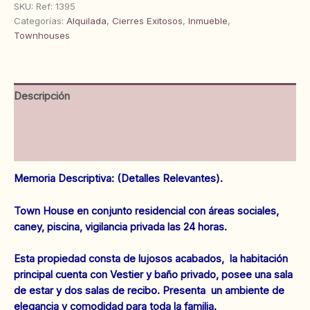
en
SKU:
Ref: 1395
Urb.
Categorías:
Alquilada
,
Cierres Exitosos
,
Inmueble
,
Villas
Townhouses
del
Este.
Anaco.
Ref:
Descripción
1395
cantidad
Información adicional
Valoraciones (0)
Memoria Descriptiva: (Detalles Relevantes).
Town House en conjunto residencial con áreas sociales,
caney, piscina, vigilancia privada las 24 horas.
Esta propiedad consta de lujosos acabados, la habitación
principal cuenta con Vestier y baño privado, posee una sala
de estar y dos salas de recibo. Presenta un ambiente de
elegancia y comodidad para toda la familia.