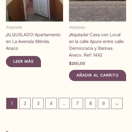
Alquilada
Alquilada
¡ALQUIILADO! Apartamento
¡Alquilada! Casa con Local
en La Avenida Mérida.
en la calle Apure entre calle
Anaco
Democracia y Barinas.
Anaco. Ref: 1442
LEER MÁS
$
250,00
AÑADIR AL CARRITO
1
2
3
4
…
7
8
9
→