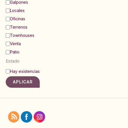
Galpones
Locales
Oficinas
Terrenos
Townhouses
Venta
Patio
Estado
E
Hay existencias
s
t
APLICAR
a
d
o