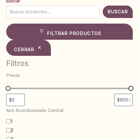
Buscar
BUSCAR
FILTRAR PRODUCTOS
CERRAR
Filtros
Precio
Aire Acondicionado Central:
B
1
a
2
ñ