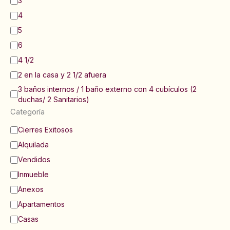
o
3
s
4
:
5
6
4 1/2
2 en la casa y 2 1/2 afuera
3 baños internos / 1 baño externo con 4 cubículos (2
duchas/ 2 Sanitarios)
Categoría
C
Cierres Exitosos
a
Alquilada
t
e
Vendidos
g
Inmueble
o
Anexos
r
í
Apartamentos
a
Casas