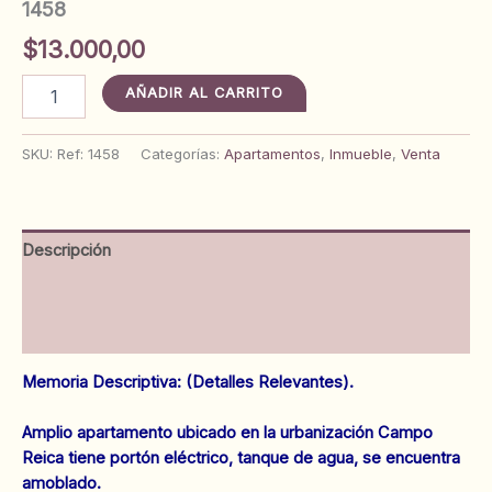
1458
$
13.000,00
Apartamento
AÑADIR AL CARRITO
en
Campo
Reica.
SKU:
Ref: 1458
Categorías:
Apartamentos
,
Inmueble
,
Venta
Anaco.
Ref:
1458
cantidad
Descripción
Información adicional
Valoraciones (0)
Memoria Descriptiva: (Detalles Relevantes).
Amplio apartamento ubicado en la urbanización Campo
Reica tiene portón eléctrico, tanque de agua, se encuentra
amoblado.