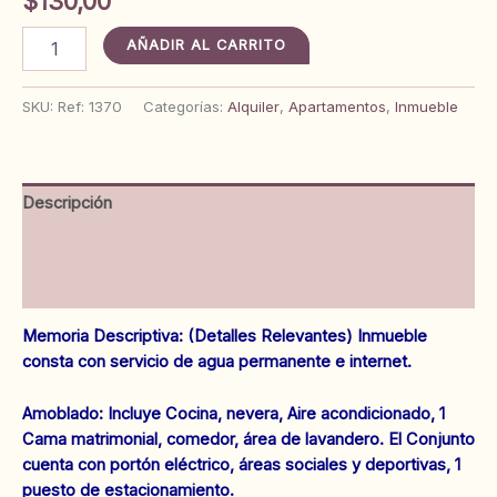
$
130,00
Apartamento
AÑADIR AL CARRITO
en
Urbanización
Santa
SKU:
Ref: 1370
Categorías:
Alquiler
,
Apartamentos
,
Inmueble
Rosa.
Ref:
1370
cantidad
Descripción
Información adicional
Valoraciones (0)
Memoria Descriptiva: (Detalles Relevantes) Inmueble
consta con servicio de agua permanente e internet.
Amoblado: Incluye Cocina, nevera, Aire acondicionado, 1
Cama matrimonial, comedor, área de lavandero. El Conjunto
cuenta con portón eléctrico, áreas sociales y deportivas, 1
puesto de estacionamiento.