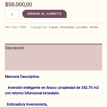
$
56.000,00
Casa
AÑADIR AL CARRITO
con
Local
Comercial
SKU:
Ref: 1589
Categorías:
Casas
,
Inmueble
,
Locales
,
Venta
calle
Sucre
al
lado
Descripción
de
SUMARCA.
Información adicional
Anaco.
Ref:
Valoraciones (0)
1589
cantidad
Memoria Descriptiva:
Inversión inteligente en Anaco: propiedad de 342.70 m2
con retorno bifuncional inmediato.
Estimado/a Inversionista,