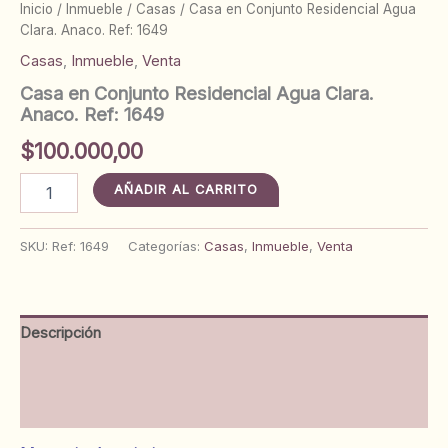
Inicio
/
Inmueble
/
Casas
/ Casa en Conjunto Residencial Agua
Clara. Anaco. Ref: 1649
Casas
,
Inmueble
,
Venta
Casa en Conjunto Residencial Agua Clara.
Anaco. Ref: 1649
$
100.000,00
Casa
AÑADIR AL CARRITO
en
Conjunto
Residencial
SKU:
Ref: 1649
Categorías:
Casas
,
Inmueble
,
Venta
Agua
Clara.
Anaco.
Ref:
Descripción
1649
cantidad
Información adicional
Valoraciones (0)