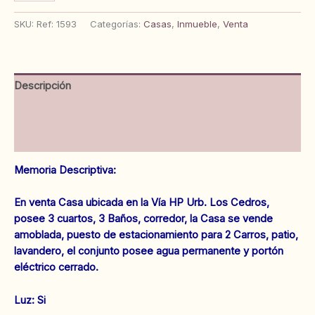
Urb.
Los
SKU:
Ref: 1593
Categorías:
Casas
,
Inmueble
,
Venta
Cedros.
Vía
HP.
Anaco.
Descripción
Ref:
1593
Información adicional
cantidad
Valoraciones (0)
Memoria Descriptiva:
En venta Casa ubicada en la Vía HP Urb. Los Cedros,
posee 3 cuartos, 3 Baños, corredor, la Casa se vende
amoblada, puesto de estacionamiento para 2 Carros, patio,
lavandero, el conjunto posee agua permanente y portón
eléctrico cerrado.
‌Luz: Si