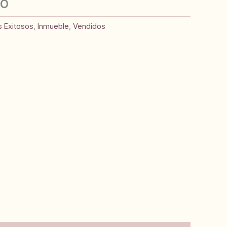
CO
s Exitosos
,
Inmueble
,
Vendidos