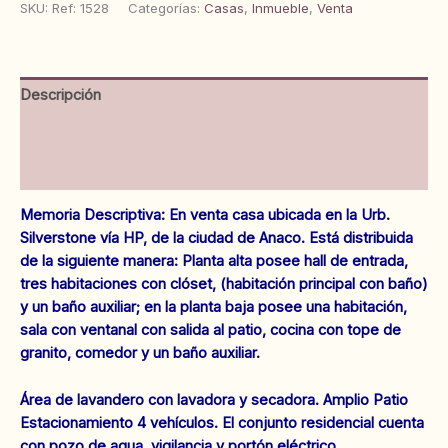
Silverstone.
SKU:
Ref: 1528
Categorías:
Casas
,
Inmueble
,
Venta
Vía
HP.
Anaco.
Ref:
Descripción
1528
cantidad
Información adicional
Valoraciones (0)
Memoria Descriptiva: En venta casa ubicada en la Urb.
Silverstone vía HP, de la ciudad de Anaco. Está distribuida
de la siguiente manera: Planta alta posee hall de entrada,
tres habitaciones con clóset, (habitación principal con baño)
y un baño auxiliar; en la planta baja posee una habitación,
sala con ventanal con salida al patio, cocina con tope de
granito, comedor y un baño auxiliar.
Área de lavandero con lavadora y secadora. Amplio Patio
Estacionamiento 4 vehículos. El conjunto residencial cuenta
con pozo de agua, vigilancia y portón eléctrico.