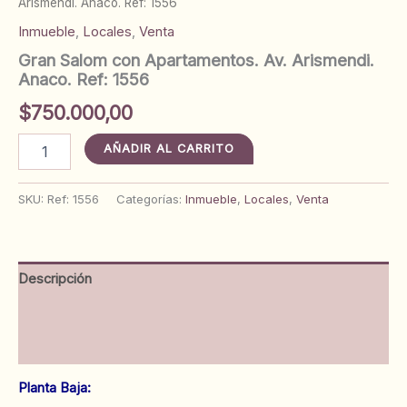
Arismendi. Anaco. Ref: 1556
Inmueble
,
Locales
,
Venta
Gran Salom con Apartamentos. Av. Arismendi.
Anaco. Ref: 1556
$
750.000,00
Gran
AÑADIR AL CARRITO
Salom
con
Apartamentos.
SKU:
Ref: 1556
Categorías:
Inmueble
,
Locales
,
Venta
Av.
Arismendi.
Anaco.
Ref:
Descripción
1556
cantidad
Información adicional
Valoraciones (0)
Planta Baja: