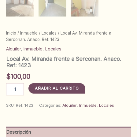
Inicio
/
Inmueble
/
Locales
/ Local Av. Miranda frente a
Serconan. Anaco. Ref: 1423
Alquiler
,
Inmueble
,
Locales
Local Av. Miranda frente a Serconan. Anaco.
Ref: 1423
$
100,00
Local
AÑADIR AL CARRITO
Av.
Miranda
frente
SKU:
Ref: 1423
Categorías:
Alquiler
,
Inmueble
,
Locales
a
Serconan.
Anaco.
Ref:
Descripción
1423