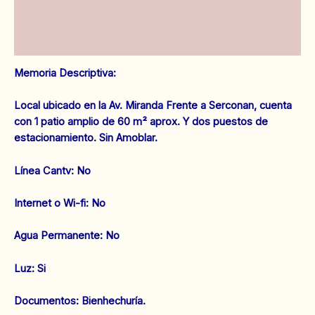
cantidad
Información adicional
Valoraciones (0)
Memoria Descriptiva:
Local ubicado en la Av. Miranda Frente a Serconan, cuenta
con 1 patio amplio de 60 m² aprox. Y dos puestos de
estacionamiento. Sin Amoblar.
‌Línea Cantv: No
Internet o Wi-fi: No
‌Agua Permanente: No
‌Luz: Si
‌Documentos: Bienhechuría.