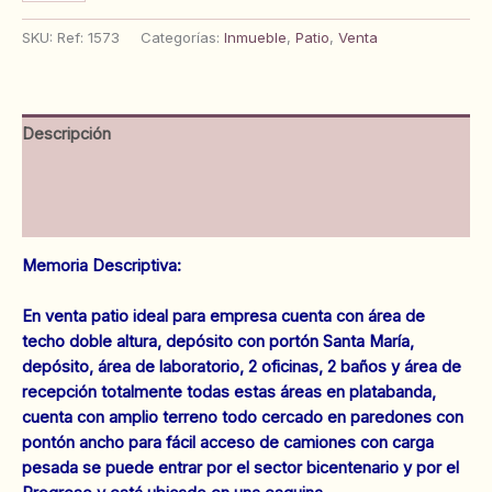
Empresa
en
SKU:
Ref: 1573
Categorías:
Inmueble
,
Patio
,
Venta
Av.
Los
Pilones.
Sector
Descripción
Bicentenario.
Anaco.
Información adicional
Ref:
1573
Valoraciones (0)
cantidad
Memoria Descriptiva:
En venta patio ideal para empresa cuenta con área de
techo doble altura, depósito con portón Santa María,
depósito, área de laboratorio, 2 oficinas, 2 baños y área de
recepción totalmente todas estas áreas en platabanda,
cuenta con amplio terreno todo cercado en paredones con
pontón ancho para fácil acceso de camiones con carga
pesada se puede entrar por el sector bicentenario y por el